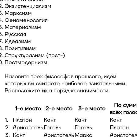
Экзистенциализм
Марксизм
Феноменология
Материализм
Русская
Идеализм
Позитивизм
Структурализм (пост-)
Постмодернизм
Назовите трех философов прошлого, идеи
которых вы считаете наиболее влиятельными.
Расположите их в порядке значимости.
По сумм
1-е место
2-е место
3-е место
всех голо
1.
Платон
Кант
Кант
Кант
2.
Аристотель
Гегель
Гегель
Платон
3.
Кант
Аристотель
Маркс
Аристоте