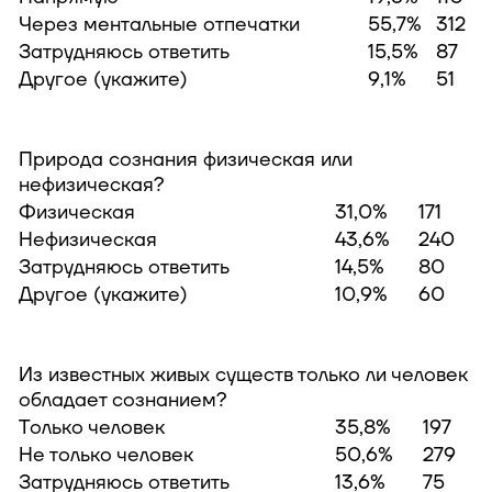
Через ментальные отпечатки
55,7%
312
Затрудняюсь ответить
15,5%
87
Другое (укажите)
9,1%
51
Природа сознания физическая или
нефизическая?
Физическая
31,0%
171
Нефизическая
43,6%
240
Затрудняюсь ответить
14,5%
80
Другое (укажите)
10,9%
60
Из известных живых существ только ли человек
обладает сознанием?
Только человек
35,8%
197
Не только человек
50,6%
279
Затрудняюсь ответить
13,6%
75