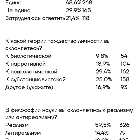
Едино
48,6%
268
Не едино
29,9%
165
Затрудняюсь ответить
21,4%
118
К какой теории тождества личности вы
склоняетесь?
К биологической
9,8%
54
К нарративной
18,9%
104
К психологической
29,4%
162
К субстанциалистской
25,0%
138
Другое (укажите)
16,9%
93
В философии науки вы склоняетесь к реализму
или антиреализму?
Реализм
59,5%
326
Антиреализм
14,4%
79