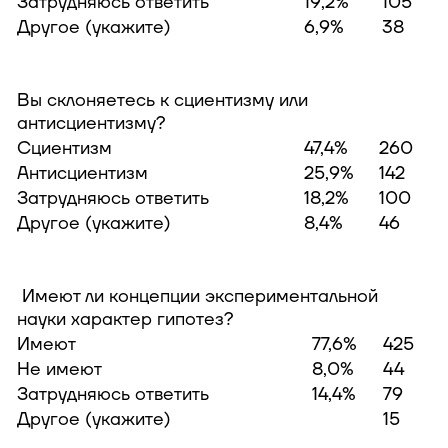
Затрудняюсь ответить
19,2%
105
Другое (укажите)
6,9%
38
Вы склоняетесь к сциентизму или
антисциентизму?
Сциентизм
47,4%
260
Антисциентизм
25,9%
142
Затрудняюсь ответить
18,2%
100
Другое (укажите)
8,4%
46
Имеют ли концепции экспериментальной
науки характер гипотез?
Имеют
77,6%
425
Не имеют
8,0%
44
Затрудняюсь ответить
14,4%
79
Другое (укажите)
15