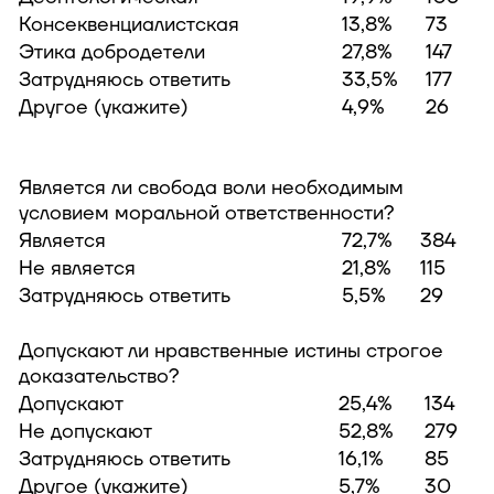
Консеквенциалистская
13,8%
73
Этика добродетели
27,8%
147
Затрудняюсь ответить
33,5%
177
Другое (укажите)
4,9%
26
Является ли свобода воли необходимым
условием моральной ответственности?
Является
72,7%
384
Не является
21,8%
115
Затрудняюсь ответить
5,5%
29
Допускают ли нравственные истины строгое
доказательство?
Допускают
25,4%
134
Не допускают
52,8%
279
Затрудняюсь ответить
16,1%
85
Другое (укажите)
5,7%
30