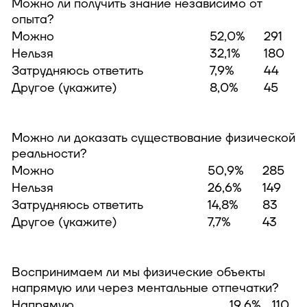
Можно ли получить знание независимо от
опыта?
Можно
52,0%
291
Нельзя
32,1%
180
Затрудняюсь ответить
7,9%
44
Другое (укажите)
8,0%
45
Можно ли доказать существование физической
реальности?
Можно
50,9%
285
Нельзя
26,6%
149
Затрудняюсь ответить
14,8%
83
Другое (укажите)
7,7%
43
Воспринимаем ли мы физические объекты
напрямую или через ментальные отпечатки?
Напрямую
19,6%
110