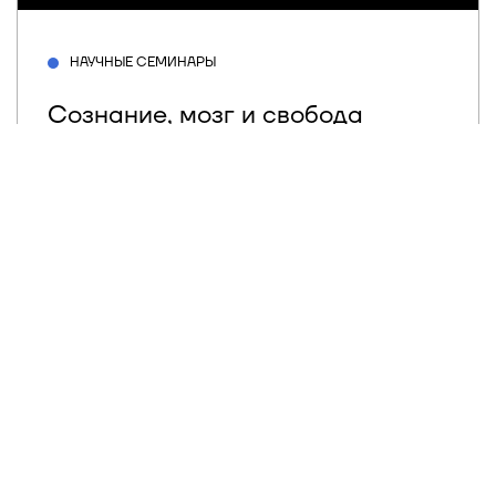
НАУЧНЫЕ СЕМИНАРЫ
Сознание, мозг и свобода
воли. Научный семинар
Центра исследования
сознания
Семинар был посвящен книге известного
оксфордского философа Ричарда
Суинберна «Сознание, мозг и свобода
воли». Суинберн по современным меркам
занимает непопулярную позицию,
отстаивая субстанциальный д...