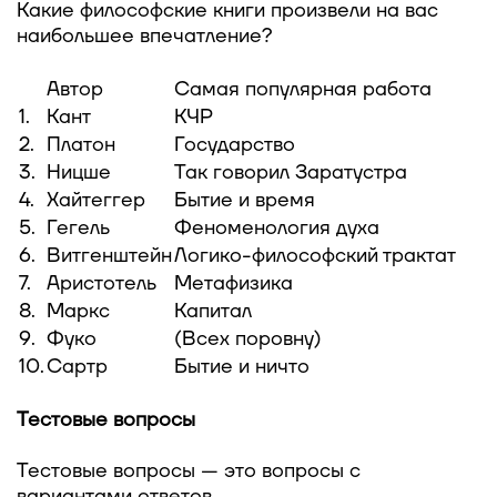
Какие философские книги произвели на вас
наибольшее впечатление?
Автор
Самая популярная работа
1.
Кант
КЧР
2.
Платон
Государство
3.
Ницше
Так говорил Заратустра
4.
Хайтеггер
Бытие и время
5.
Гегель
Феноменология духа
6.
Витгенштейн
Логико-философский трактат
7.
Аристотель
Метафизика
8.
Маркс
Капитал
9.
Фуко
(Всех поровну)
10.
Сартр
Бытие и ничто
Тестовые вопросы
Тестовые вопросы — это вопросы с
вариантами ответов.