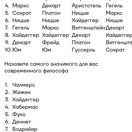
4.
Маркс
Декарт
Аристотель
Гегель
5.
Сократ
Платон
Ницше
Маркс
6.
Ницше
Ницше
Хайдеггер
Ницше
7.
Гегель
Маркс
Витгенштейн
Декарт
8.
Хайдеггер
Хайдеггер
Декарт
Хайдегге
9.
Декарт
Фрейд
Платон
Витгеншт
10.
Юм
Юм
Гуссерль
Сократ
Назовите самого значимого для вас
современного философа
1.
Чалмерс
2.
Жижек
3.
Хайдеггер
4.
Хабермас
5.
Фуко
6.
Деннет
7.
Бодрийяр