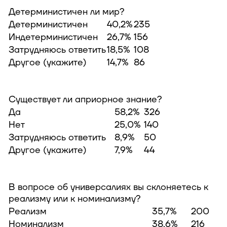
Детерминистичен ли мир?
Детерминистичен
40,2%
235
Индетерминистичен
26,7%
156
Затрудняюсь ответить
18,5%
108
Другое (укажите)
14,7%
86
Существует ли априорное знание?
Да
58,2%
326
Нет
25,0%
140
Затрудняюсь ответить
8,9%
50
Другое (укажите)
7,9%
44
В вопросе об универсалиях вы склоняетесь к
реализму или к номинализму?
Реализм
35,7%
200
Номинализм
38,6%
216