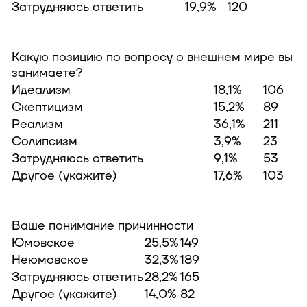
Затрудняюсь ответить
19,9%
120
Какую позицию по вопросу о внешнем мире вы
занимаете?
Идеализм
18,1%
106
Скептицизм
15,2%
89
Реализм
36,1%
211
Солипсизм
3,9%
23
Затрудняюсь ответить
9,1%
53
Другое (укажите)
17,6%
103
Ваше понимание причинности
Юмовское
25,5%
149
Неюмовское
32,3%
189
Затрудняюсь ответить
28,2%
165
Другое (укажите)
14,0%
82