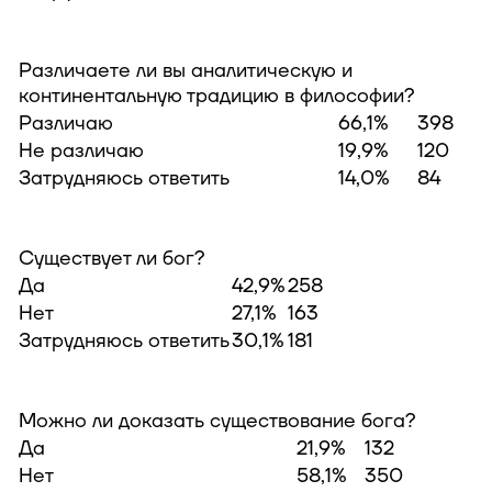
Различаете ли вы аналитическую и
континентальную традицию в философии?
Различаю
66,1%
398
Не различаю
19,9%
120
Затрудняюсь ответить
14,0%
84
Существует ли бог?
Да
42,9%
258
Нет
27,1%
163
Затрудняюсь ответить
30,1%
181
Можно ли доказать существование бога?
Да
21,9%
132
Нет
58,1%
350