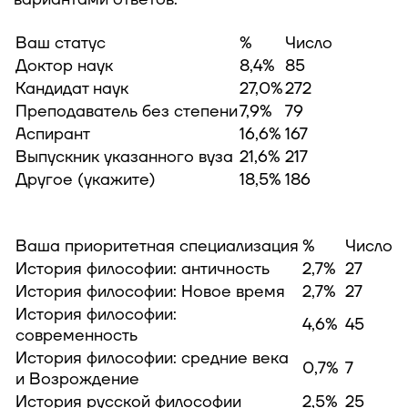
Ваш статус
%
Число
Доктор наук
8,4%
85
Кандидат наук
27,0%
272
Преподаватель без степени
7,9%
79
Аспирант
16,6%
167
Выпускник указанного вуза
21,6%
217
Другое (укажите)
18,5%
186
Ваша приоритетная специализация
%
Число
История философии: античность
2,7%
27
История философии: Новое время
2,7%
27
История философии:
4,6%
45
современность
История философии: средние века
0,7%
7
и Возрождение
История русской философии
2,5%
25