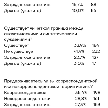
Затрудняюсь ответить
15,7%
88
Другое (укажите)
10,0%
56
Существует ли четкая граница между
аналитическими и синтетическими
суждениями?
Существует
32,9%
184
Не существует
41,4%
232
Затрудняюсь ответить
22,7%
127
Другое (укажите)
3,0%
17
Придерживаетесь ли вы корреспондентской
или некорреспондентской теории истины?
Корреспондентская
35,4%
198
Некорреспондентская
28,8%
161
Затрудняюсь ответить
27,3%
153