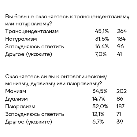
Вы больше склоняетесь к трансцендентализму
или натурализму?
Трансцендентализм
45,1%
264
Натурализм
31,5%
184
Затрудняюсь ответить
16,4%
96
Другое (укажите)
7,0%
41
Склоняетесь ли вы к онтологическому
монизму, дуализму или плюрализму?
Монизм
34,5%
202
Дуализм
14,7%
86
Плюрализм
32,0%
187
Затрудняюсь ответить
12,1%
71
Другое (укажите)
6,7%
39