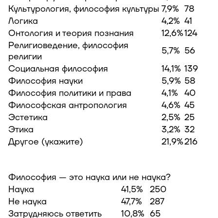
Культурология, философия культуры
7,9%
78
Логика
4,2%
41
Онтология и теория познания
12,6%
124
Религиоведение, философия
5,7%
56
религии
Социальная философия
14,1%
139
Философия науки
5,9%
58
Философия политики и права
4,1%
40
Философская антропология
4,6%
45
Эстетика
2,5%
25
Этика
3,2%
32
Другое (укажите)
21,9%
216
Философия — это наука или не наука?
Наука
41,5%
250
Не наука
47,7%
287
Затрудняюсь ответить
10,8%
65