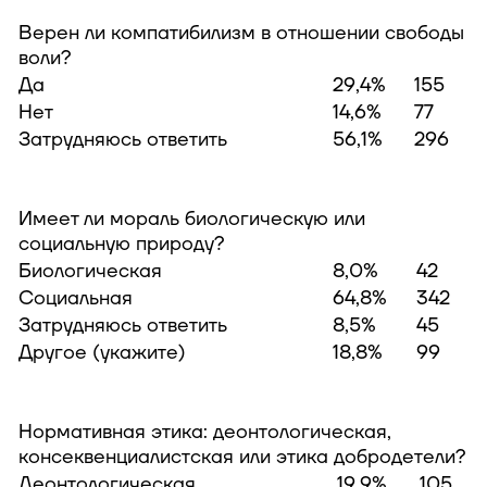
Верен ли компатибилизм в отношении свободы
воли?
Да
29,4%
155
Нет
14,6%
77
Затрудняюсь ответить
56,1%
296
Имеет ли мораль биологическую или
социальную природу?
Биологическая
8,0%
42
Социальная
64,8%
342
Затрудняюсь ответить
8,5%
45
Другое (укажите)
18,8%
99
Нормативная этика: деонтологическая,
консеквенциалистская или этика добродетели?
Деонтологическая
19,9%
105