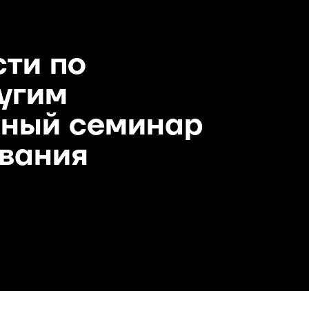
ти по
угим
чный семинар
вания