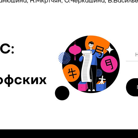
анюшина, Н.Мкртчян, О.Черкашина, В.Василье
С:
офских