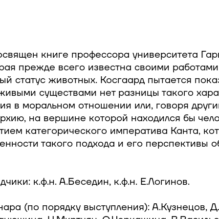
освящен книге профессора университета Гар
орая прежде всего известна своими работами
ый статус животных. Косгаард пытается пока
живыми существами нет разницы такого харак
ия в моральном отношении или, говоря други
рхию, на вершине которой находился бы чело
ятием категорического императива Канта, к
енности такого подхода и его перспективы о
ики: к.ф.н. А.Беседин, к.ф.н. Е.Логинов.
ара (по порядку выступления): А.Кузнецов, Д