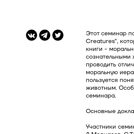
Этот семинар п
Creatures", кот
книги - моральн
сознательными 
проводить отлич
моральную иера
пользуется пон
животным. Особ
семинара.
Основные докладч
Участники семин