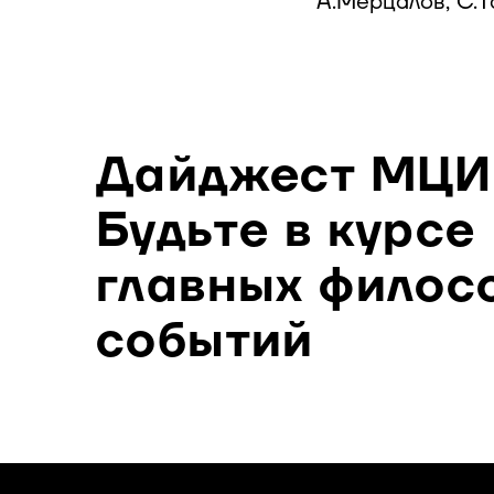
А.Мерцалов, С.Т
Дайджест МЦИ
Будьте в курсе
главных филос
событий