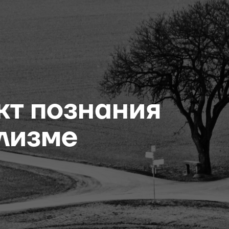
кт познания
лизме