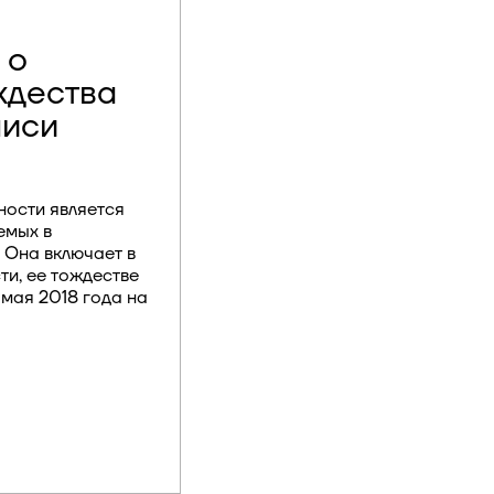
 о
ждества
писи
ности является
емых в
 Она включает в
ти, ее тождестве
7 мая 2018 года на