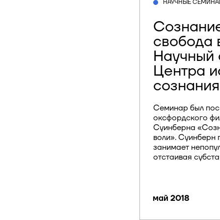
НАУЧНЫЕ СЕМИНА
Сознание
свобода 
Научный
Центра и
сознания
Семинар был пос
оксфордского ф
Суинберна «Созн
воли». Суинберн
занимает непопу
отстаивая субста
май 2018