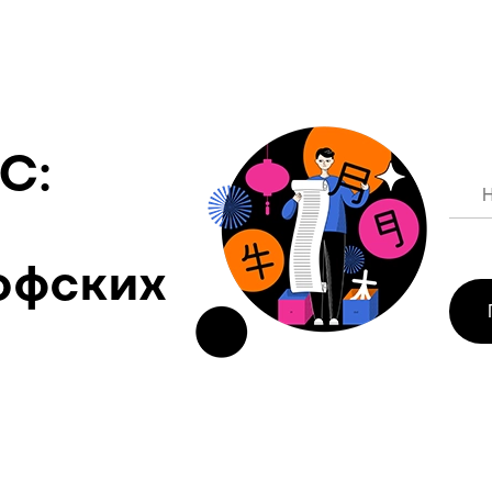
С:
офских