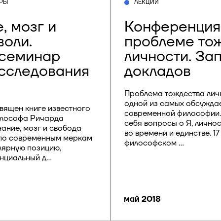
РЫ
ЛЕКЦИИ
, мозг и
Конференция
воли.
проблеме то
 семинар
личности. За
сследования
докладов
Проблема тождества лич
одной из самых обсужда
вящен книге известного
современной философии.
илософа Ричарда
себя вопросы о Я, личнос
ание, мозг и свобода
во времени и единстве. 1
 по современным меркам
философском ...
лярную позицию,
нциальный д...
май 2018