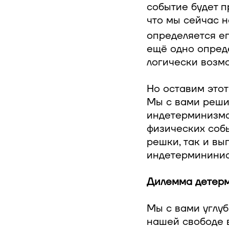
событие будет п
что мы сейчас н
определяется е
ещё одно опред
логически возм
Но оставим этот
Мы с вами реши
индетерминизма
физических соб
решки, так и вы
индетермининис
Дилемма детер
Мы с вами углуб
нашей свободе 