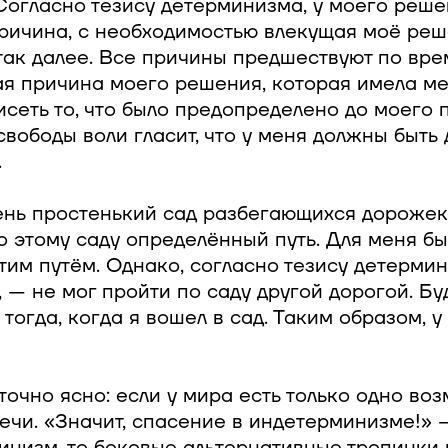
 Согласно тезису детерминизма, у моего решен
ичина, с необходимостью влекущая моё решен
 так далее. Все причины предшествуют по вр
я причина моего решения, которая имела мес
сеть то, что было предопределено до моего 
вободы воли гласит, что у меня должны быть
.
нь простенький сад разбегающихся дорожек (
о этому саду определённый путь. Для меня бы
им путём. Однако, согласно тезису детермин
 — не мог пройти по саду другой дорогой. Б
тогда, когда я вошел в сад. Таким образом, у
аточно ясно: если у мира есть только одно во
ечи. «Значит, спасение в индетерминизме!» 