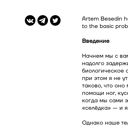
Artem Besedin hol
to the basic prob
Введение
Начнем мы с вам
надолго задержи
биологическое с
при этом я не ут
таково, что оно
помощи ног, кус
когда мы сами э
«селёдка» — и я
Однако наше тел