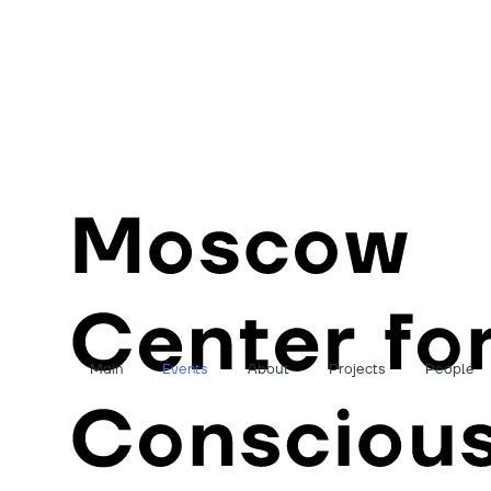
Main
Events
About
Projects
People