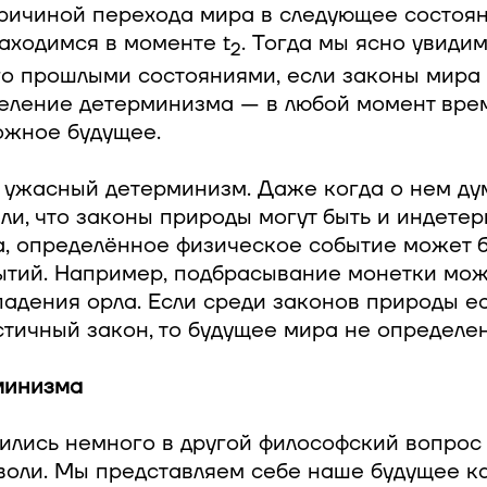
ричиной перехода мира в следующее состояни
аходимся в моменте t
. Тогда мы ясно увиди
2
го прошлыми состояниями, если законы мира 
еление детерминизма — в любой момент врем
ожное будущее.
 ужасный детерминизм. Даже когда о нем ду
ли, что законы природы могут быть и индете
, определённое физическое событие может б
ытий. Например, подбрасывание монетки мож
падения орла. Если среди законов природы ес
тичный закон, то будущее мира не определен
минизма
ились немного в другой философский вопрос
воли. Мы представляем себе наше будущее ка