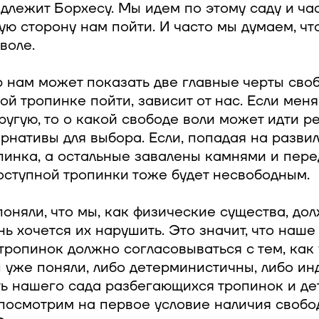
длежит Борхесу. Мы идем по этому саду и ча
ую сторону нам пойти. И часто мы думаем, ч
воле.
 нам может показать две главные черты своб
ой тропинке пойти, зависит от нас. Если меня
другую, то о какой свободе воли может идти р
рнативы для выбора. Если, попадая на развилк
пинка, а остальные завалены камнями и пере
оступной тропинки тоже будет несвободным.
оняли, что мы, как физические существа, до
нь хочется их нарушить. Это значит, что наш
тропинок должно согласовываться с тем, как
 уже поняли, либо детерминистичны, либо ин
ь нашего сада разбегающихся тропинок и де
 посмотрим на первое условие наличия своб