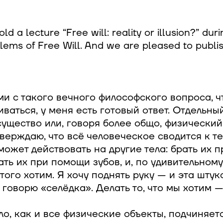
d a lecture “Free will: reality or illusion?” dur
lems of Free Will. And we are pleased to publish
и с такого вечного философского вопроса, ч
ваться, у меня есть готовый ответ. Отдельны
ущество или, говоря более общо, физический 
верждаю, что всё человеческое сводится к тел
 может действовать на другие тела: брать их 
ать их при помощи зубов, и, по удивительному
того хотим. Я хочу поднять руку — и эта штук
 говорю «селёдка». Делать то, что мы хотим —
о, как и все физические объекты, подчиняет