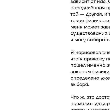
зависит от нас.
определённая пр
той — другая, и
такая физическа
меня может зави
существования с
я могу выбирать
Я нарисовал оче
что я прохожу п
пошел именно эт
законам физики,
определено уже 
выбора.
Что ж, это дост
не может идти р