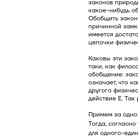
законов природы
какое-нибудь об
Обобщить закон
причинной замкн
имеется достат
цепочки физиче
Каковы эти зако
таки, как филос
обобщение: зак
означает, что к
другого физиче
действие Е. Так
Примем за одно
Тогда, согласно
для одного-еди