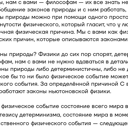
, нам с вами — философам — их все знать не
общение законов природы и с ним работать, 
ы природы можно при помощи одного прост
утости физического, который гласит, что у 
очная физическая причина. Мы с вами как фи
ских причин, которые описываются законами
ны природы? Физики до сих пор спорят, дете
офам, нам с вами не нужно вдаваться в детал
оны природы либо детерминистичны, либо не
акое бы то ни было физическое событие може
ского события. За определённой причиной С 
 работают законы ньютоновской физики.
 физическое событие состояние всего мира в
 тезису детерминизма, состояние мира в моме
нственного физического события — следующег