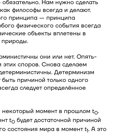
 обязательно. Нам нужно сделать
как философы всегда и делают.
ого принципа — принципа
любого физического события всегда
зические объекты вплетены в
 природы.
рминистичны они или нет. Опять-
и этих споров. Снова сделаем
 детерминистичны. Детерминизм
т быть причиной только одного
всегда следует определённое
 некоторый момент в прошлом t
.
0
нт t
будет достаточной причиной
0
о состояния мира в момент t
. А это
1