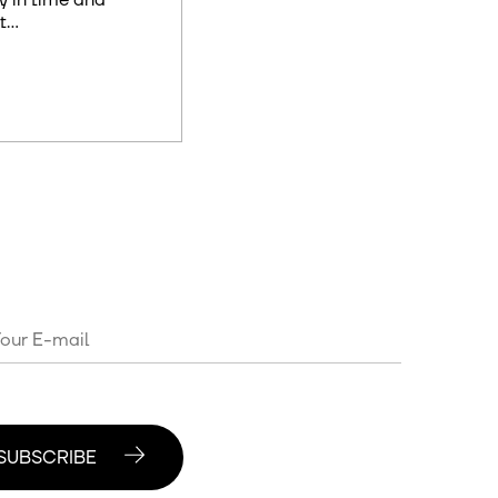
ity in time and
...
SUBSCRIBE