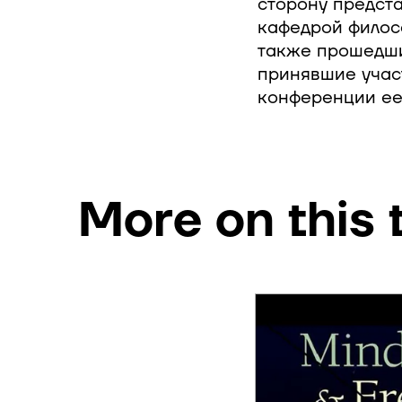
сторону предст
кафедрой филос
также прошедши
принявшие участ
конференции ее
More on this 