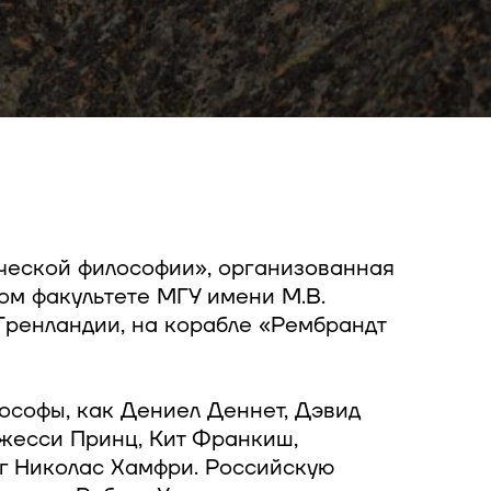
ческой философии», организованная
м факультете МГУ имени М.В.
в Гренландии, на корабле «Рембрандт
лософы, как Дениел Деннет, Дэвид
Джесси Принц, Кит Франкиш,
г Николас Хамфри. Российскую