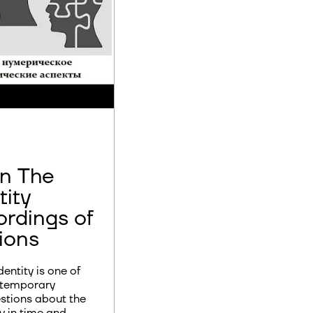
n The
tity
rdings of
ions
entity is one of
ntemporary
estions about the