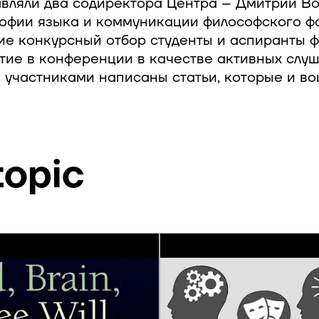
авляли два содиректора Центра – Дмитрий Во
офии языка и коммуникации философского фа
е конкурсный отбор студенты и аспиранты ф
ие в конференции в качестве активных слуш
 участниками написаны статьи, которые и во
topic