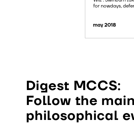
Will”. Swinburn takes an unpopular position
for nowdays, defen
may 2018
Digest MCCS:
Follow the mai
philosophical e