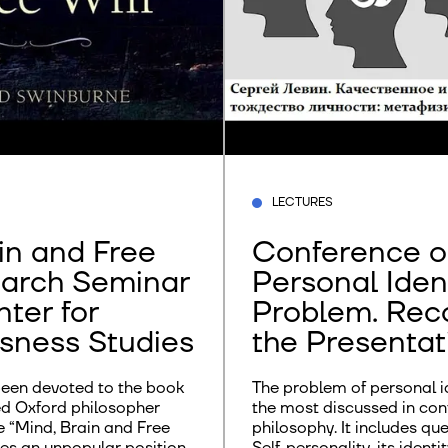
LECTURES
in and Free
Conference o
earch Seminar
Personal Iden
nter for
Problem. Reco
sness Studies
the Presentat
een devoted to the book
The problem of personal id
rd philosopher
the most discussed in co
 “Mind, Brain and Free
philosophy. It includes qu