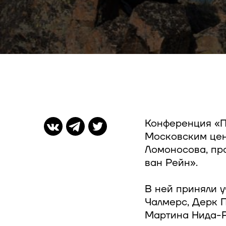
Конференция «П
Московским цен
Ломоносова, про
ван Рейн».
В ней приняли у
Чалмерс, Дерк 
Мартина Нида-Р