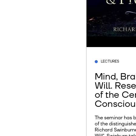
LECTURES
Mind, Bra
Will. Res
of the Ce
Consciou
The seminar has b
of the distinguished Oxfo
Richard Swinburne