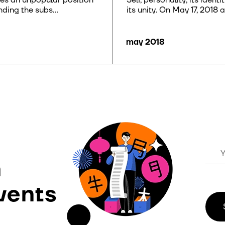
Self, personality, its ident
ding the subs...
its unity. On May 17, 2018 at
may 2018
n
vents