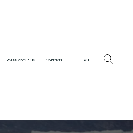
Press about Us
Contacts
RU