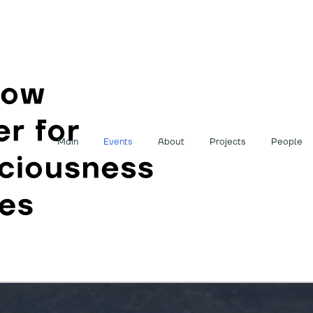
Main
Events
About
Projects
People